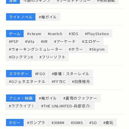
漫画
今週のジャンプ
#ワールドトリガー
#呪術廻戦
ライトノベル
#俺ガイル
ゲーム
#steam
#switch
#3DS
#PlayStation
#PSP
#Vita
#VR
#アーケード
#エロゲー
#ウォーキングシミュレーター
#ホラー
#Skyrim
#ロックマンX
#フリーソフト
スマホゲー
#FGO
#崩壊：スターレイル
#Gジェネエターナル
#FF7EC
#白夜極光
アニメ・映画
#俺ガイル
#蒼穹のファフナー
#ラブライブ！
#THE UNLIMITED-兵部京介-
ホビー
#ガンプラ
#30MM
#30MS
#SD
#食玩