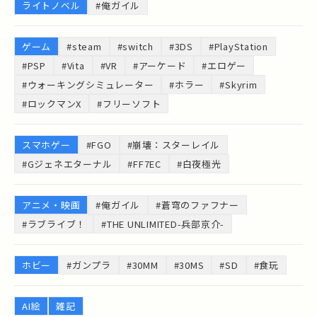
ライトノベル
#俺ガイル
ゲーム
#steam
#switch
#3DS
#PlayStation
#PSP
#Vita
#VR
#アーケード
#エロゲー
#ウォーキングシミュレーター
#ホラー
#Skyrim
#ロックマンX
#フリーソフト
スマホゲー
#FGO
#崩壊：スターレイル
#Gジェネエターナル
#FF7EC
#白夜極光
アニメ・映画
#俺ガイル
#蒼穹のファフナー
#ラブライブ！
#THE UNLIMITED-兵部京介-
ホビー
#ガンプラ
#30MM
#30MS
#SD
#食玩
AI絵
雑記