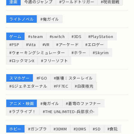
漫画
今週のジャンプ
#ワールドトリガー
#呪術廻戦
ライトノベル
#俺ガイル
ゲーム
#steam
#switch
#3DS
#PlayStation
#PSP
#Vita
#VR
#アーケード
#エロゲー
#ウォーキングシミュレーター
#ホラー
#Skyrim
#ロックマンX
#フリーソフト
スマホゲー
#FGO
#崩壊：スターレイル
#Gジェネエターナル
#FF7EC
#白夜極光
アニメ・映画
#俺ガイル
#蒼穹のファフナー
#ラブライブ！
#THE UNLIMITED-兵部京介-
ホビー
#ガンプラ
#30MM
#30MS
#SD
#食玩