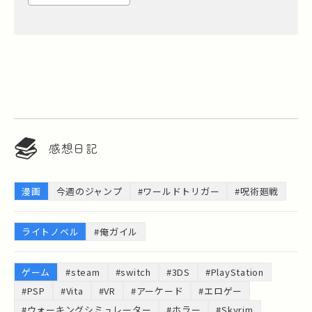
感想日記
漫画
今週のジャンプ
#ワールドトリガー
#呪術廻戦
ライトノベル
#俺ガイル
ゲーム
#steam
#switch
#3DS
#PlayStation
#PSP
#Vita
#VR
#アーケード
#エロゲー
#ウォーキングシミュレーター
#ホラー
#Skyrim