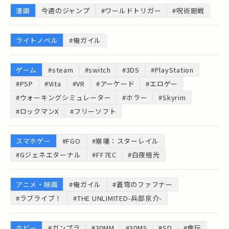
漫画
今週のジャンプ
#ワールドトリガー
#呪術廻戦
ライトノベル
#俺ガイル
ゲーム
#steam
#switch
#3DS
#PlayStation
#PSP
#Vita
#VR
#アーケード
#エロゲー
#ウォーキングシミュレーター
#ホラー
#Skyrim
#ロックマンX
#フリーソフト
スマホゲー
#FGO
#崩壊：スターレイル
#Gジェネエターナル
#FF7EC
#白夜極光
アニメ・映画
#俺ガイル
#蒼穹のファフナー
#ラブライブ！
#THE UNLIMITED-兵部京介-
ホビー
#ガンプラ
#30MM
#30MS
#SD
#食玩