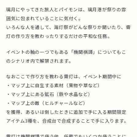
璃月にやってきた旅人とパイモンは、璃月港が祭りの雰
囲気に包まれていることに気付く。
いろんな人を通して、海灯祭がどんな祭りか聞いたり、霄
灯の作り方を教わったりするだけの平和な任務。
イベントの軸の一つでもある「機関棋譚」についてもこ
のシナリオ内で解禁されます。
なおここで作り方を教わる霄灯は、イベント期間中に
・マップ上に自生する素材（果物や草など）
・マップ上にある鉱石（鉄や水晶など）
・マップ上の敵（ヒルチャールなど）
を獲得、あるいは倒したときに追加で手に入る期間限定
アイテム3種を、合成台で合成することで手に入ります。
霄灯は機関棋譚で使う他、任務でもいくつか使うことに