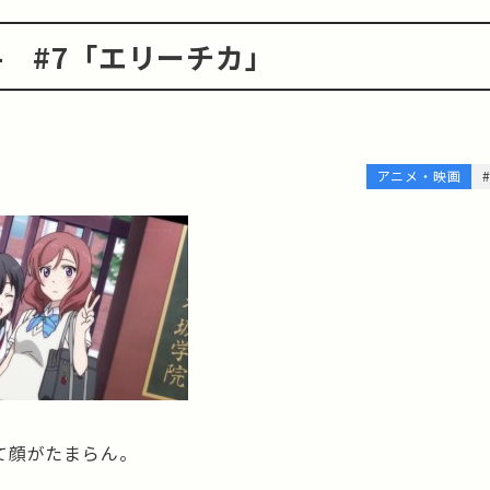
ect- #7「エリーチカ」
アニメ・映画
て顔がたまらん。