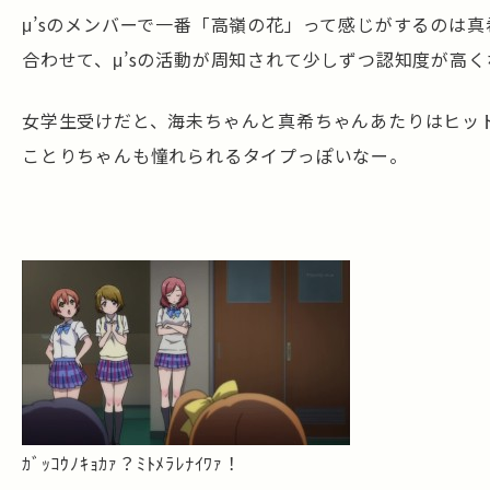
μ’sのメンバーで一番「高嶺の花」って感じがするのは
合わせて、μ’sの活動が周知されて少しずつ認知度が高
女学生受けだと、海未ちゃんと真希ちゃんあたりはヒッ
ことりちゃんも憧れられるタイプっぽいなー。
ｶﾞｯｺｳﾉｷｮｶｧ？ﾐﾄﾒﾗﾚﾅｲﾜｧ！