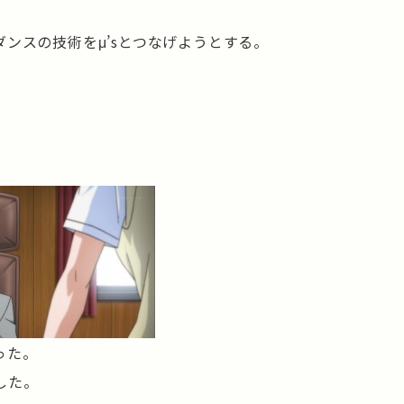
ンスの技術をμ’sとつなげようとする。
った。
した。