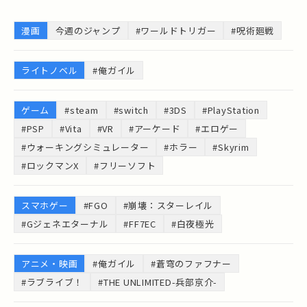
漫画
今週のジャンプ
#ワールドトリガー
#呪術廻戦
ライトノベル
#俺ガイル
ゲーム
#steam
#switch
#3DS
#PlayStation
#PSP
#Vita
#VR
#アーケード
#エロゲー
#ウォーキングシミュレーター
#ホラー
#Skyrim
#ロックマンX
#フリーソフト
スマホゲー
#FGO
#崩壊：スターレイル
#Gジェネエターナル
#FF7EC
#白夜極光
アニメ・映画
#俺ガイル
#蒼穹のファフナー
#ラブライブ！
#THE UNLIMITED-兵部京介-