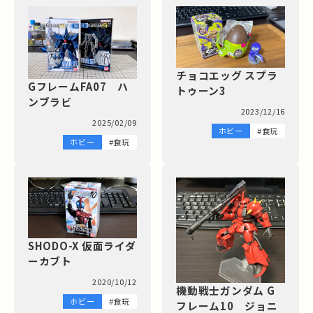
チョコエッグ スプラ
GフレームFA07 ハ
トゥーン3
ンブラビ
2023/12/16
2025/02/09
ホビー
#食玩
ホビー
#食玩
SHODO-X 仮面ライダ
ーカブト
2020/10/12
機動戦士ガンダム G
ホビー
#食玩
フレーム10 ジョニ