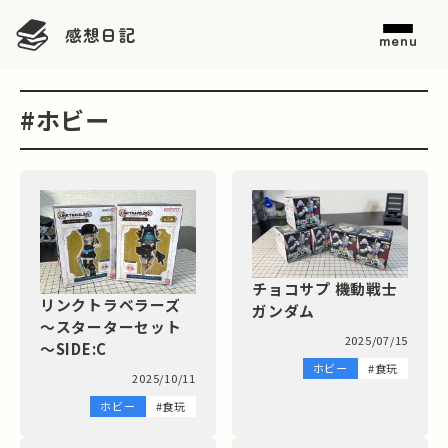
感想日記
menu
#ホビー
チョコサプ 機動戦士
リンクトラベラーズ
ガンダム
～スターターセット
2025/07/15
～SIDE:C
ホビー
#食玩
2025/10/11
ホビー
#食玩