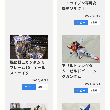
ー・ライデン専用高
機動型ザクII
2020/07/30
ホビー
#食玩
機動戦士ガンダム G
アサルトキングダ
フレーム10 エール
ム ビルドバーニン
ストライク
グガンダム
2020/07/29
2015/03/14
ホビー
#食玩
ホビー
#食玩