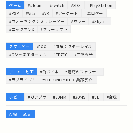
ゲーム
#steam
#switch
#3DS
#PlayStation
#PSP
#Vita
#VR
#アーケード
#エロゲー
#ウォーキングシミュレーター
#ホラー
#Skyrim
#ロックマンX
#フリーソフト
スマホゲー
#FGO
#崩壊：スターレイル
#Gジェネエターナル
#FF7EC
#白夜極光
アニメ・映画
#俺ガイル
#蒼穹のファフナー
#ラブライブ！
#THE UNLIMITED-兵部京介-
ホビー
#ガンプラ
#30MM
#30MS
#SD
#食玩
AI絵
雑記