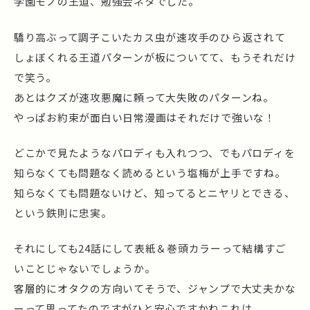
学園モノの王道、勉強会ネタでした。
驕り高ぶって調子こいたカス虫が速攻手のひら返されて
しょぼくれる王道パターンが板についてて、もうそれだけ
で笑う。
あとはクズが速攻悪魔に頼って大失敗のパターンね。
やっぱお約束が面白い日常漫画はそれだけで強いな！
どこかで見たようなパロディも入れつつ、でもパロディを
知らなくても問題なく読めるという塩梅が上手ですね。
知らなくても問題ないけど、知ってるとニヤリとできる、
という鉄則に忠実。
それにしても24話にして表紙＆巻頭カラーって結構すご
いことじゃないでしょうか。
客層的にオタクの方向いてそうで、ジャンプで大丈夫かな
ーって思ってたのですがひと安心ですかねこれは。