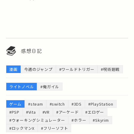
感想日記
漫画
今週のジャンプ
#ワールドトリガー
#呪術廻戦
ライトノベル
#俺ガイル
ゲーム
#steam
#switch
#3DS
#PlayStation
#PSP
#Vita
#VR
#アーケード
#エロゲー
#ウォーキングシミュレーター
#ホラー
#Skyrim
#ロックマンX
#フリーソフト