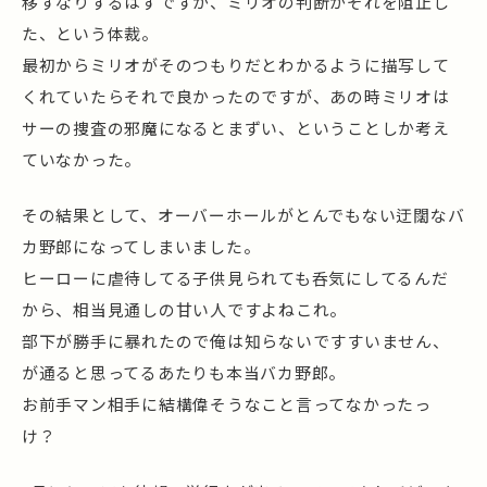
移すなりするはずですが、ミリオの判断がそれを阻止し
た、という体裁。
最初からミリオがそのつもりだとわかるように描写して
くれていたらそれで良かったのですが、あの時ミリオは
サーの捜査の邪魔になるとまずい、ということしか考え
ていなかった。
その結果として、オーバーホールがとんでもない迂闊なバ
カ野郎になってしまいました。
ヒーローに虐待してる子供見られても呑気にしてるんだ
から、相当見通しの甘い人ですよねこれ。
部下が勝手に暴れたので俺は知らないですすいません、
が通ると思ってるあたりも本当バカ野郎。
お前手マン相手に結構偉そうなこと言ってなかったっ
け？