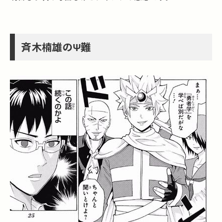
斉木楠雄のΨ難