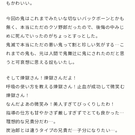
もかわいい。
今回の鬼はこれまでみたいな切ないバックボーンとかも
無く、本当にただのクソ野郎だったので、後悔の中みじ
めに死んでいったのがちょっとすっとした。
鬼滅で本当にただの悪い鬼って割と珍しい気がする…こ
れまでの鬼も、元は人間で鬼舞辻に鬼にされたのだと思
うと可哀想に思える奴もいたし。
そして煉獄さん！煉獄さんだよ！
呼吸の使い方を教える煉獄さん！止血が成功して微笑む
煉獄さん！
なんだよあの微笑み！美人すぎてびっくりしたわ！
指導の仕方も甘やかさず厳しすぎずでとても良かった…
理想的な兄貴分だわ…。
炭治郎とは違うタイプの兄貴だ…子分になりたい…。