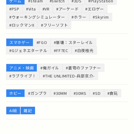
ゲーム
#steam
#switch
#3DS
#PlayStation
#PSP
#Vita
#VR
#アーケード
#エロゲー
#ウォーキングシミュレーター
#ホラー
#Skyrim
#ロックマンX
#フリーソフト
スマホゲー
#FGO
#崩壊：スターレイル
#Gジェネエターナル
#FF7EC
#白夜極光
アニメ・映画
#俺ガイル
#蒼穹のファフナー
#ラブライブ！
#THE UNLIMITED-兵部京介-
ホビー
#ガンプラ
#30MM
#30MS
#SD
#食玩
AI絵
雑記