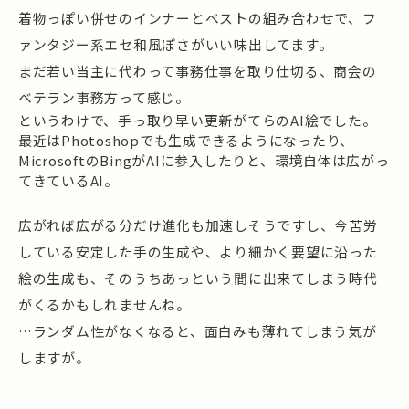
着物っぽい併せのインナーとベストの組み合わせで、フ
ァンタジー系エセ和風ぽさがいい味出してます。
まだ若い当主に代わって事務仕事を取り仕切る、商会の
ベテラン事務方って感じ。
というわけで、手っ取り早い更新がてらのAI絵でした。
最近はPhotoshopでも生成できるようになったり、
MicrosoftのBingがAIに参入したりと、環境自体は広がっ
てきているAI。
広がれば広がる分だけ進化も加速しそうですし、今苦労
している安定した手の生成や、より細かく要望に沿った
絵の生成も、そのうちあっという間に出来てしまう時代
がくるかもしれませんね。
…ランダム性がなくなると、面白みも薄れてしまう気が
しますが。