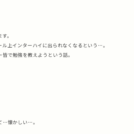
ます。
ール上インターハイに出られなくなるという…。
ー皆で勉強を教えようという話。
て…懐かしい…。