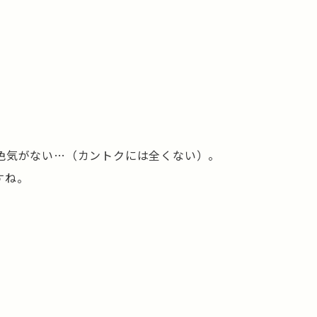
色気がない…（カントクには全くない）。
すね。