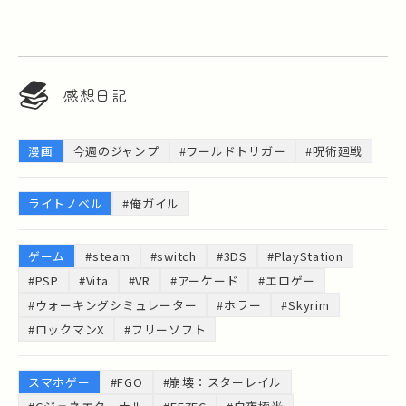
感想日記
漫画
今週のジャンプ
#ワールドトリガー
#呪術廻戦
ライトノベル
#俺ガイル
ゲーム
#steam
#switch
#3DS
#PlayStation
#PSP
#Vita
#VR
#アーケード
#エロゲー
#ウォーキングシミュレーター
#ホラー
#Skyrim
#ロックマンX
#フリーソフト
スマホゲー
#FGO
#崩壊：スターレイル