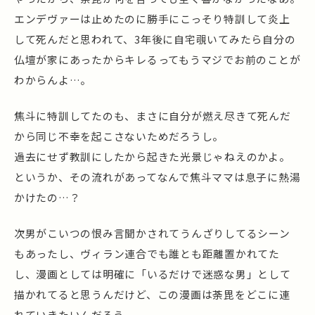
エンデヴァーは止めたのに勝手にこっそり特訓して炎上
して死んだと思われて、3年後に自宅覗いてみたら自分の
仏壇が家にあったからキレるってもうマジでお前のことが
わからんよ…。
焦斗に特訓してたのも、まさに自分が燃え尽きて死んだ
から同じ不幸を起こさないためだろうし。
過去にせず教訓にしたから起きた光景じゃねえのかよ。
というか、その流れがあってなんで焦斗ママは息子に熱湯
かけたの…？
次男がこいつの恨み言聞かされてうんざりしてるシーン
もあったし、ヴィラン連合でも誰とも距離置かれてた
し、漫画としては明確に「いるだけで迷惑な男」として
描かれてると思うんだけど、この漫画は荼毘をどこに連
れていきたいんだろう。