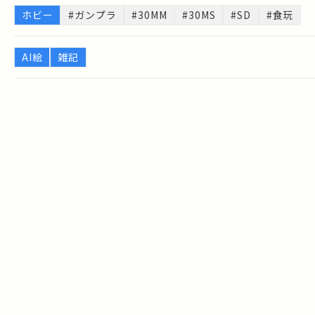
ホビー
#ガンプラ
#30MM
#30MS
#SD
#食玩
AI絵
雑記