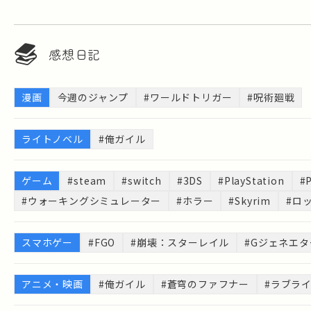
感想日記
漫画
今週のジャンプ
#ワールドトリガー
#呪術廻戦
ライトノベル
#俺ガイル
ゲーム
#steam
#switch
#3DS
#PlayStation
#
#ウォーキングシミュレーター
#ホラー
#Skyrim
#ロ
スマホゲー
#FGO
#崩壊：スターレイル
#Gジェネエ
アニメ・映画
#俺ガイル
#蒼穹のファフナー
#ラブラ