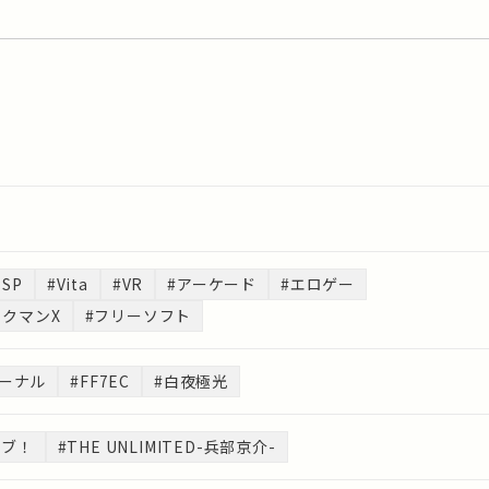
PSP
#Vita
#VR
#アーケード
#エロゲー
ックマンX
#フリーソフト
ターナル
#FF7EC
#白夜極光
イブ！
#THE UNLIMITED-兵部京介-