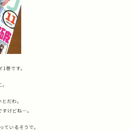
イ1巻です。
に。
いとだわ。
ですけどね…。
なっているそうで。