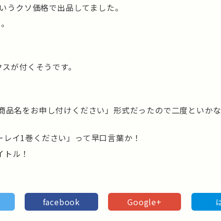
というクソ価格で出品してました。
…。
クスが付くそうです。
で商品名をお申し付けください」形式だったので二度といか
ーレイ1巻ください」って早口言葉か！
イトル！
facebook
Google+