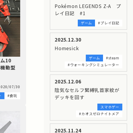
Pokémon LEGENDS Z-A プ
レイ日記 #1
ゲーム
#プレイ日記
2025.12.30
Homesick
ゲーム
#steam
ーム10
#ウォーキングシミュレーター
高機動型
2025.12.06
2020/07/30
陰気なセルフ緊縛乳首家紋が
ー
#食玩
デッキを回す
スマホゲー
#カオスゼロナイトメア
2025.11.24