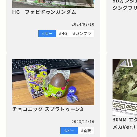
SDガンダ
ジングフ
HG フォビドゥンガンダム
2024/03/10
ホビー
#HG
#ガンプラ
チョコエッグ スプラトゥーン3
30MM 
2023/12/16
メカVer.
ホビー
#食玩