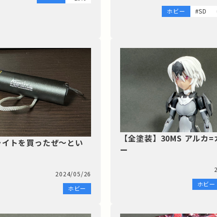
ホビー
#SD
【全塗装】30MS アルカ
ライトを買ったぜ～とい
ー
2024/05/26
ホビー
ホビー