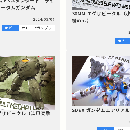
ム EXスタンダード ライ
リーダムガンダム
30MM エグザビークル（
2024/03/09
機Ver.）
ホビー
#SD
#ガンプラ
ホビー
SDEX ガンダムエアリアル
エグザビークル（装甲突撃
）