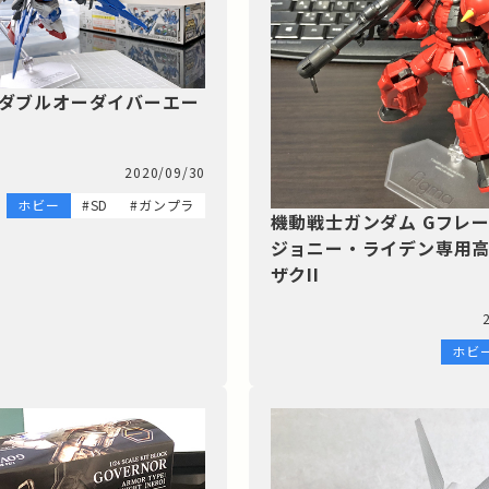
】ダブルオーダイバーエー
2020/09/30
ホビー
#SD
#ガンプラ
機動戦士ガンダム Gフレ
ジョニー・ライデン専用
ザクII
ホビ