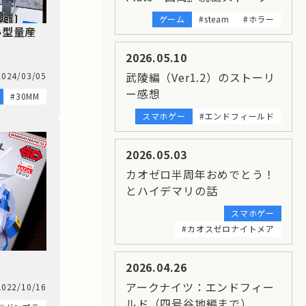
ゲーム
#steam
#ホラー
小型量産
2026.05.10
武陵編（Ver1.2）のストーリ
2024/03/05
ー感想
#30MM
スマホゲー
#エンドフィールド
2026.05.03
カオゼロ半周年おめでとう！
とハイデマリの話
スマホゲー
#カオスゼロナイトメア
2026.04.26
アークナイツ：エンドフィー
2022/10/16
ルド（四号谷地編まで）